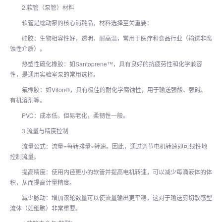
2.软管（泵管）材料
软管是蠕动泵的核心消耗品，材料选择至关重要：
硅胶：生物相容性好，透明，耐高温，常用于医疗和食品行业（输送非腐
蚀性介质）。
热塑性硫化橡胶：如Santoprene™，具有良好的抗疲劳性和化学兼容
性，是通用实验室泵的常用选择。
氟橡胶：如Viton®，具有极佳的耐化学腐蚀性，用于输送强酸、强碱、
有机溶剂等。
PVC：成本低，但易老化，柔韧性一般。
3.流量与精度控制
流量公式：流量=每转排量×转速。因此，通过调节电机转速即可线性地
控制流量。
提高精度：使用内径更小的软管并提高电机转速，可以减少每滴液体的体
积，从而提高计量精度。
减少脉动：增加滚轮数量可以使流量输出更平稳，这对于输送剪切敏感型
流体（如细胞）非常重要。