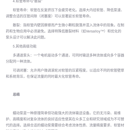
4.软管寿命与“散裂”
软管寿命：软管在反复挤压下会疲劳老化。选择大内径软管、降低泵速、
调整合适的压管间隙（闭塞度）可以显著延长软管寿命。
散裂：指软管内壁因摩擦而产生微小颗粒脱落并混入流体中的现象。在制
药和生物应用中必须避免。选择特殊低散裂材料（如Versalloy™）和优化的
泵头设计可以解决此问题。
5.其他高级功能
多通道泵头：一个电机驱动多个通道，可同时输送多种流体或向多个容器
分配同一种流体。
可调闭塞：允许用户微调滚轮对软管的压紧程度，以适应不同的软管壁厚
和系统背压，在保证流量的同时最大化软管寿命。
总结
蠕动泵是一种原理简单但功能强大的流体输送设备。它的无污染、易维
护、高精度和对复杂流体的良好适应性使其在众多工业和研究领域成为不可替
代的选择。选择合适的蠕动泵需要综合考虑流体性质、流量精度要求、软管材