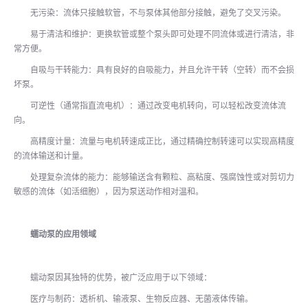
无污染：流体只接触软管，不与泵体其他部分接触，避免了交叉污染。
易于清洁和维护：更换软管或整个泵头即可处理不同流体或进行清洁，非
常方便。
自吸与干转能力：具有良好的自吸能力，并且允许干转（空转）而不会损
坏泵。
可逆性（通常指直流电机）：通过改变电机转向，可以轻松改变流体流
向。
高精度计量：流量与电机转速成正比，通过精确控制转速可以实现高精度
的流体输送和计量。
处理复杂流体的能力：能够输送含有颗粒、高粘度、强腐蚀性或对剪切力
敏感的流体（如活细胞），因为泵送动作相对温和。
蠕动泵的应用领域
蠕动泵因其独特的优势，被广泛应用于以下领域：
医疗与制药：透析机、输液泵、生物反应器、无菌液体传输。