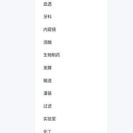
血透
牙科
内窥镜
消融
生物制药
发酵
输送
灌装
过滤
实验室
化工