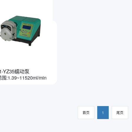
11-YZ35蠕动泵
:1.39~11520ml/min
首页
1
尾页