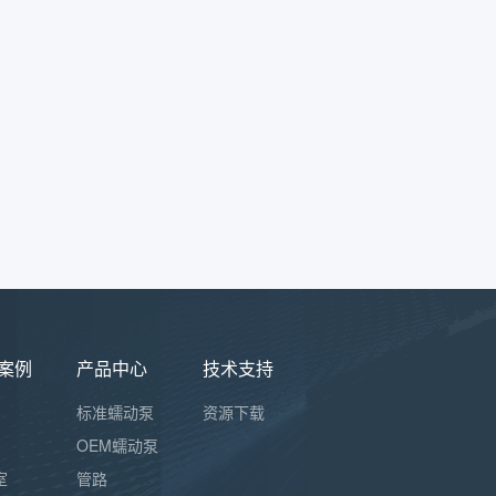
案例
产品中心
技术支持
标准蠕动泵
资源下载
OEM蠕动泵
室
管路