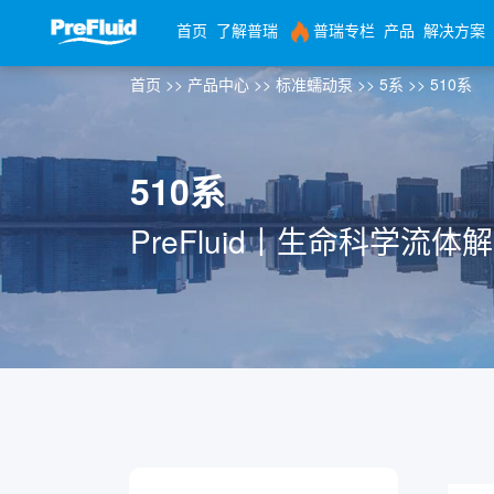
首页
了解普瑞
普瑞专栏
产品
解决方案
首页
>>
产品中心
>>
标准蠕动泵
>>
5系
>>
510系
510系
PreFluid丨生命科学流