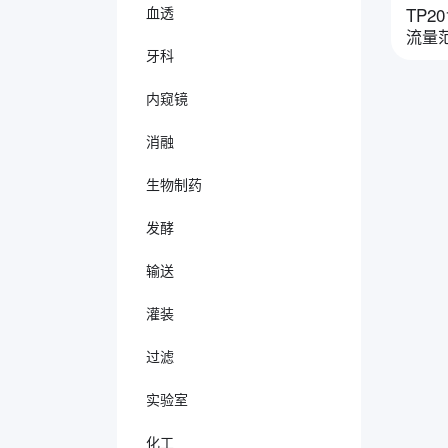
TP20
血透
流量范围
牙科
内窥镜
消融
生物制药
发酵
输送
灌装
过滤
实验室
化工