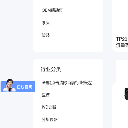
OEM蠕动泵
泵头
管路
TP20
流量范围
行业分类
全部(点击清除当前行业筛选)
医疗
IVD诊断
分析仪器