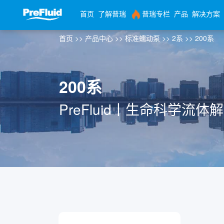
首页
了解普瑞
普瑞专栏
产品
解决方案
首页
>>
产品中心
>>
标准蠕动泵
>>
2系
>>
200系
200系
PreFluid丨生命科学流