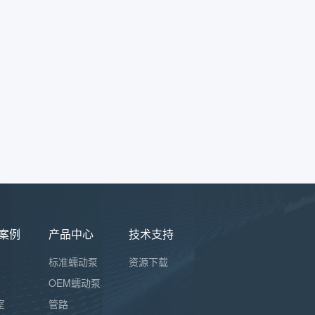
案例
产品中心
技术支持
标准蠕动泵
资源下载
OEM蠕动泵
室
管路