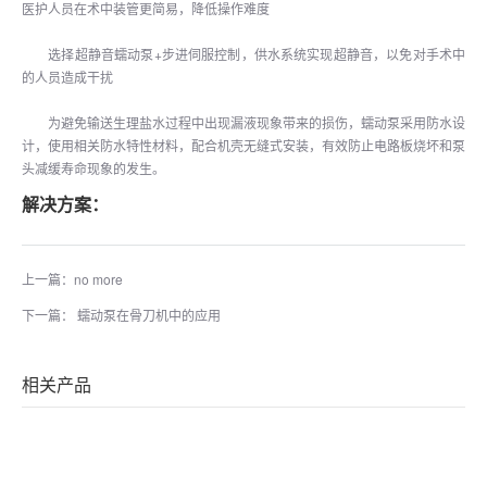
医护人员在术中装管更简易，降低操作难度
选择超静音蠕动泵+步进伺服控制，供水系统实现超静音，以免对手术中
的人员造成干扰
为避免输送生理盐水过程中出现漏液现象带来的损伤，蠕动泵采用防水设
计，使用相关防水特性材料，配合机壳无缝式安装，有效防止电路板烧坏和泵
头减缓寿命现象的发生。
解决方案：
上一篇：no more
下一篇： 蠕动泵在骨刀机中的应用
相关产品