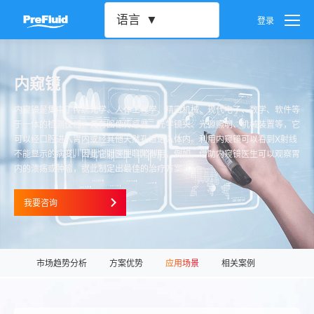
语言
登录
用户设置
内窥镜
密码设置
内窥镜是集中了传统光学、人体工程学、精密机械、现代电子、数学、软件等
于一体的检测仪器。具有图像传感器、光学镜头、光源照明、机械装置等，它
可以经口腔进入胃内或经其他天然孔道进入体内。利用内窥镜可以看到X射线
账号注销
不能显示的病变，因此它对医生非常有用。例如，借助内窥镜医生可以观察胃
内的溃疡或肿瘤，据此制定出最佳的治疗方案。
我要咨询
市场趋势分析
方案优势
应用场景
相关案例