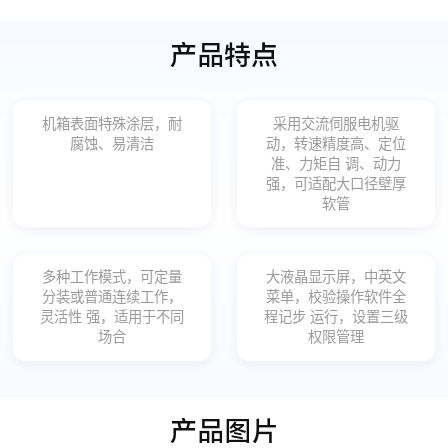
产品特点
机箱表面特殊涂层，耐
采用交流伺服电机驱
腐蚀、易清洁
动，转速精度高、定位
准、力矩自 调、动力
强，可适配大口径壁厚
软管
多种工作模式，可定量
大液晶显示屏，中英文
分装或普通连续工作，
菜单，校验操作软件全
灵活性 强，适用于不同
程记步 运行，设置三级
场合
权限管理
产品图片