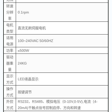
转速
分辨
0.1rpm
率
电机
直流无刷伺服电机
类型
适用
100~240VAC 50/60HZ
电源
功率
≤500W
驱动
器重
24KG
量
显示
LED液晶显示
方式
操作
按键调节
方式
外控
RS232、RS485、模拟电压（0-10V,0-5V),电流（4-
方式
20mA)干触点信号控制启停、方向和转速