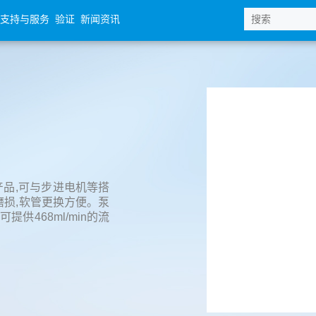
支持与服务
验证
新闻资讯
的产品,可与步进电机等搭
磨损,软管更换方便。泵
供468ml/min的流