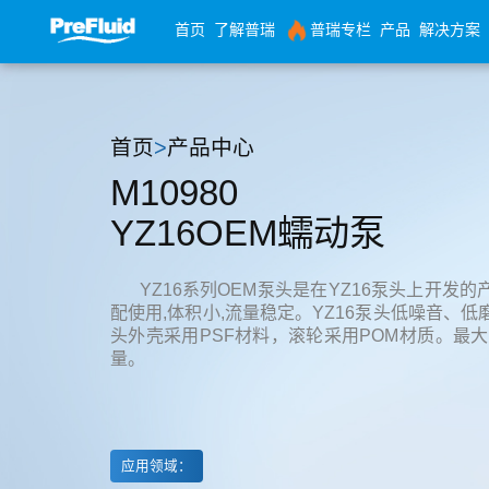
首页
了解普瑞
普瑞专栏
产品
解决方案
首页
>
产品中心
M10980
YZ16OEM蠕动泵
YZ16系列OEM泵头是在YZ16泵头上开发
配使用,体积小,流量稳定。YZ16泵头低噪音、低
头外壳采用PSF材料，滚轮采用POM材质。最大可提
量。
应用领域：