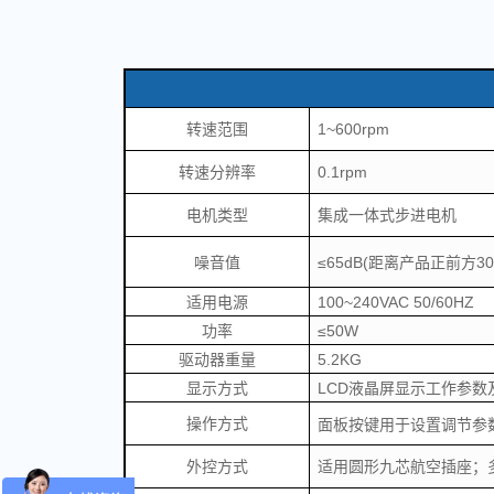
转速范围
1~600rpm
转速分辨率
0.1rpm
电机类型
集成一体式步进电机
噪音值
≤65dB(距离产品正前方30
适用电源
100~240VAC 50/60HZ
功率
≤50W
驱动器重量
5.2KG
显示方式
LCD液晶屏显示工作参
操作方式
面板按键用于设置调节参
外控方式
适用圆形九芯航空插座；多种