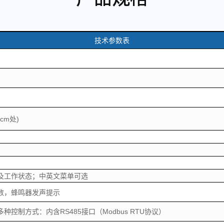
技术参数表
cm处)
数及工作状态；中英文菜单可选
数，蜂鸣器发声提示
控制方式：内含RS485接口（Modbus RTU协议）