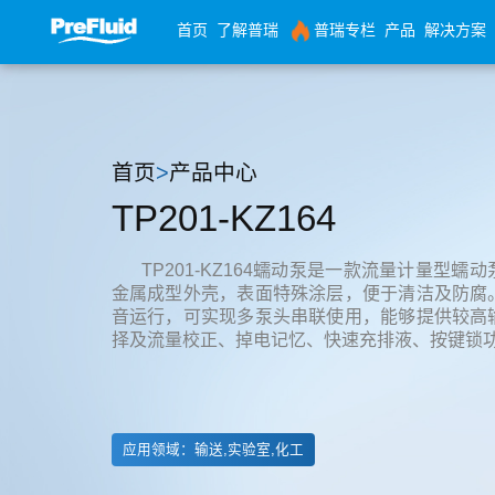
首页
了解普瑞
普瑞专栏
产品
解决方案
首页
>
产品中心
TP201-KZ164
TP201-KZ164蠕动泵是一款流量计量型
金属成型外壳，表面特殊涂层，便于清洁及防腐
音运行，可实现多泵头串联使用，能够提供较高
择及流量校正、掉电记忆、快速充排液、按键锁
应用领域：输送,实验室,化工