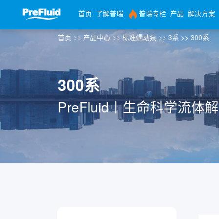
首页
了解普瑞
普瑞专栏
产品
解决方案
首页
>>
产品中心
>>
标准蠕动泵
>>
3系
>>
300系
300系
PreFluid丨生命科学流