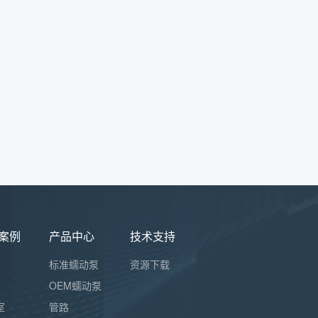
案例
产品中心
技术支持
标准蠕动泵
资源下载
OEM蠕动泵
室
管路