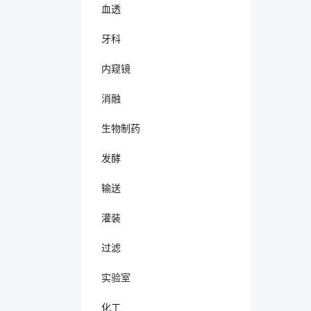
血透
牙科
内窥镜
消融
生物制药
发酵
输送
灌装
过滤
实验室
化工